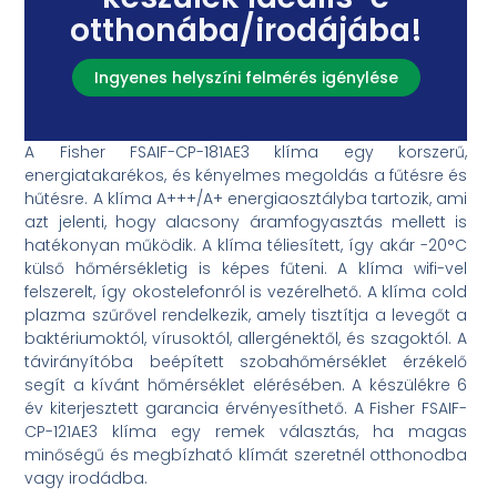
otthonába/irodájába!
Ingyenes helyszíni felmérés igénylése
A Fisher FSAIF-CP-181AE3 klíma egy korszerű,
energiatakarékos, és kényelmes megoldás a fűtésre és
hűtésre. A klíma A+++/A+ energiaosztályba tartozik, ami
azt jelenti, hogy alacsony áramfogyasztás mellett is
hatékonyan működik. A klíma téliesített, így akár -20°C
külső hőmérsékletig is képes fűteni. A klíma wifi-vel
felszerelt, így okostelefonról is vezérelhető. A klíma cold
plazma szűrővel rendelkezik, amely tisztítja a levegőt a
baktériumoktól, vírusoktól, allergénektől, és szagoktól. A
távirányítóba beépített szobahőmérséklet érzékelő
segít a kívánt hőmérséklet elérésében. A készülékre 6
év kiterjesztett garancia érvényesíthető. A Fisher FSAIF-
CP-121AE3 klíma egy remek választás, ha magas
minőségű és megbízható klímát szeretnél otthonodba
vagy irodádba.