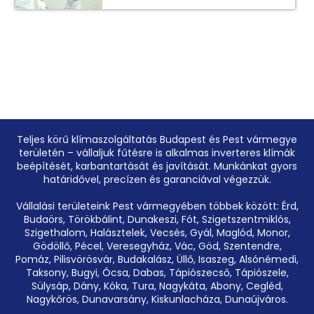
Teljes körű klímaszolgáltatás Budapest és Pest vármegye
területén – vállaljuk fűtésre is alkalmas inverteres klímák
beépítését, karbantartását és javítását. Munkánkat gyors
határidővel, precízen és garanciával végezzük.
Vállalási területeink Pest vármegyében többek között: Érd,
Budaörs, Törökbálint, Dunakeszi, Fót, Szigetszentmiklós,
Szigethalom, Halásztelek, Vecsés, Gyál, Maglód, Monor,
Gödöllő, Pécel, Veresegyház, Vác, Göd, Szentendre,
Pomáz, Pilisvörösvár, Budakalász, Üllő, Isaszeg, Alsónémedi,
Taksony, Bugyi, Ócsa, Dabas, Tápiószecső, Tápiószele,
Sülysáp, Dány, Kóka, Tura, Nagykáta, Abony, Cegléd,
Nagykőrös, Dunavarsány, Kiskunlacháza, Dunaújváros.