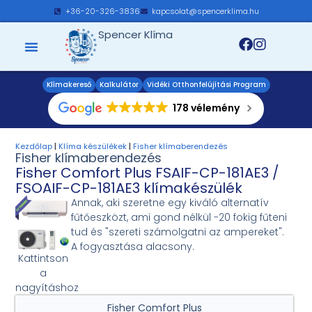
+36-20-326-3836
kapcsolat@spencerklima.hu
Spencer Klíma
Klímakereső
Kalkulátor
Vidéki Otthonfelújítási Program
178 vélemény
Kezdőlap
|
Klíma készülékek
|
Fisher klímaberendezés
Fisher klímaberendezés
Fisher Comfort Plus FSAIF-CP-181AE3 /
FSOAIF-CP-181AE3 klímakészülék
Annak, aki szeretne egy kiváló alternatív
fűtőeszközt, ami gond nélkül -20 fokig fűteni
tud és "szereti számolgatni az ampereket".
A fogyasztása alacsony.
Kattintson
a
nagyításhoz
Fisher Comfort Plus