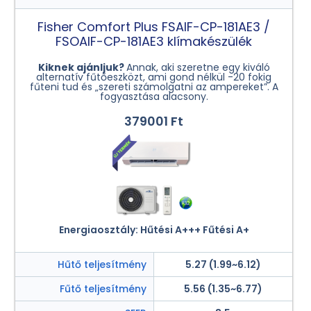
Fisher Comfort Plus FSAIF-CP-181AE3 /
FSOAIF-CP-181AE3 klímakészülék
Kiknek ajánljuk?
Annak, aki szeretne egy kiváló
alternatív fűtőeszközt, ami gond nélkül -20 fokig
fűteni tud és „szereti számolgatni az ampereket”. A
fogyasztása alacsony.
379001 Ft
Energiaosztály: Hűtési A+++ Fűtési A+
Hűtő teljesítmény
5.27 (1.99~6.12)
Fűtő teljesítmény
5.56 (1.35~6.77)