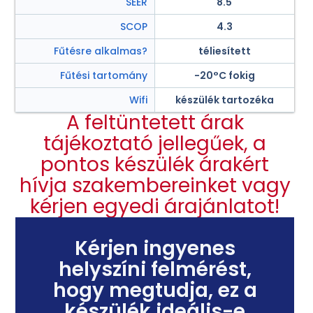
SEER
8.5
SCOP
4.3
Fűtésre alkalmas?
téliesített
Fűtési tartomány
-20°C fokig
Wifi
készülék tartozéka
A feltüntetett árak
tájékoztató jellegűek, a
pontos készülék árakért
hívja szakembereinket vagy
kérjen egyedi árajánlatot!
Kérjen ingyenes
helyszíni felmérést,
hogy megtudja, ez a
készülék ideális-e