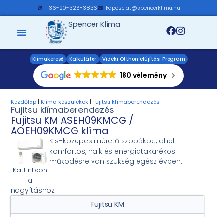
+36-20-326-3836
kapcsolat@spencerklima.hu
Spencer Klíma
Klímakereső
Kalkulátor
Vidéki Otthonfelújítási Program
180 vélemény
Kezdőlap
|
Klíma készülékek
|
Fujitsu klímaberendezés
Fujitsu klímaberendezés
Fujitsu KM ASEH09KMCG /
AOEH09KMCG klíma
Kis–közepes méretű szobákba, ahol
komfortos, halk és energiatakarékos
működésre van szükség egész évben.
Kattintson
a
nagyításhoz
Fujitsu KM