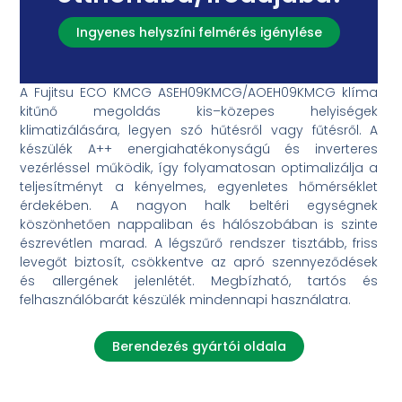
Ingyenes helyszíni felmérés igénylése
A Fujitsu ECO KMCG ASEH09KMCG/AOEH09KMCG klíma
kitűnő megoldás kis–közepes helyiségek
klimatizálására, legyen szó hűtésről vagy fűtésről. A
készülék A++ energiahatékonyságú és inverteres
vezérléssel működik, így folyamatosan optimalizálja a
teljesítményt a kényelmes, egyenletes hőmérséklet
érdekében. A nagyon halk beltéri egységnek
köszönhetően nappaliban és hálószobában is szinte
észrevétlen marad. A légszűrő rendszer tisztább, friss
levegőt biztosít, csökkentve az apró szennyeződések
és allergének jelenlétét. Megbízható, tartós és
felhasználóbarát készülék mindennapi használatra.
Berendezés gyártói oldala