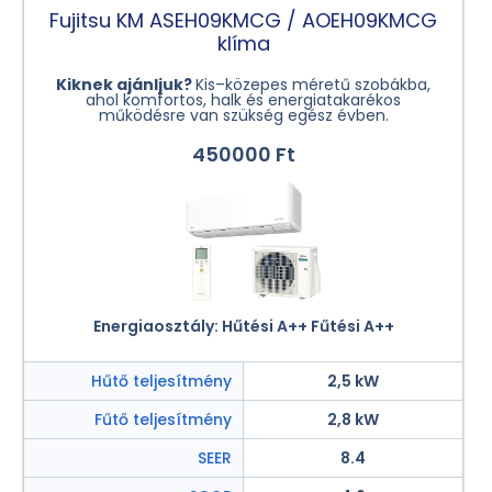
Fujitsu KM ASEH09KMCG / AOEH09KMCG
klíma
Kiknek ajánljuk?
Kis–közepes méretű szobákba,
ahol komfortos, halk és energiatakarékos
működésre van szükség egész évben.
450000 Ft
Energiaosztály: Hűtési A++ Fűtési A++
Hűtő teljesítmény
2,5 kW
Fűtő teljesítmény
2,8 kW
SEER
8.4