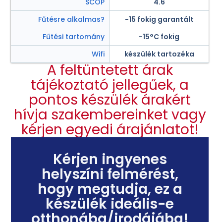
SCOP
4.6
Fűtésre alkalmas?
-15 fokig garantált
Fűtési tartomány
-15°C fokig
Wifi
készülék tartozéka
A feltüntetett árak
tájékoztató jellegűek, a
pontos készülék árakért
hívja szakembereinket vagy
kérjen egyedi árajánlatot!
Kérjen ingyenes
helyszíni felmérést,
hogy megtudja, ez a
készülék ideális-e
otthonába/irodájába!