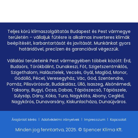
Teljes körű klímaszolgáltatás Budapest és Pest vármegye
területén – vállaljuk fűtésre is alkalmas inverteres klímák
beépítését, karbantartását és javítását. Munkánkat gyors
határidővel, precízen és garanciával végezzük.
Vállalási területeink Pest vármegyében többek között: Érd,
Budaörs, Törökbálint, Dunakeszi, Fót, Szigetszentmiklós,
Szigethalom, Halásztelek, Vecsés, Gyál, Maglód, Monor,
Gödöllő, Pécel, Veresegyház, Vác, Göd, Szentendre,
Pomáz, Pilisvörösvár, Budakalász, Üllő, Isaszeg, Alsónémedi,
Taksony, Bugyi, Ócsa, Dabas, Tápiószecső, Tápiószele,
Sülysáp, Dány, Kóka, Tura, Nagykáta, Abony, Cegléd,
Nagykőrös, Dunavarsány, Kiskunlacháza, Dunaújváros.
Árajánlat kérés
Adatvédelmi irányelvek
Impresszum
Kapcsolat
Minden jog fenntartva, 2025. © Spencer Klíma Kft.