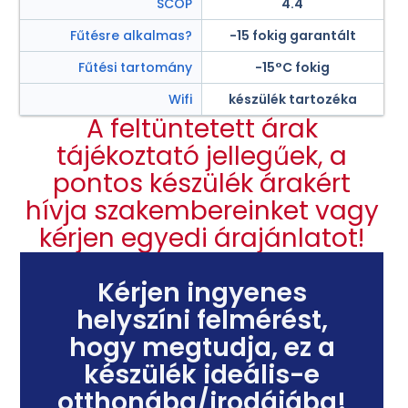
SCOP
4.4
Fűtésre alkalmas?
-15 fokig garantált
Fűtési tartomány
-15°C fokig
Wifi
készülék tartozéka
A feltüntetett árak
tájékoztató jellegűek, a
pontos készülék árakért
hívja szakembereinket vagy
kérjen egyedi árajánlatot!
Kérjen ingyenes
helyszíni felmérést,
hogy megtudja, ez a
készülék ideális-e
otthonába/irodájába!