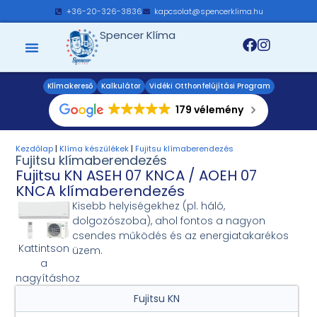
+36-20-326-3836
kapcsolat@spencerklima.hu
Spencer Klíma
Klímakereső
Kalkulátor
Vidéki Otthonfelújítási Program
179 vélemény
Kezdőlap
|
Klíma készülékek
|
Fujitsu klímaberendezés
Fujitsu klímaberendezés
Fujitsu KN ASEH 07 KNCA / AOEH 07
KNCA klímaberendezés
Kisebb helyiségekhez (pl. háló,
dolgozószoba), ahol fontos a nagyon
csendes működés és az energiatakarékos
Kattintson
üzem.
a
nagyításhoz
Fujitsu KN