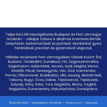
Teljes körű klímaszolgáltatás Budapest és Pest vármegye
területén – vállaljuk fűtésre is alkalmas inverteres klímák
beépítését, karbantartását és javítását. Munkánkat gyors
határidővel, precízen és garanciával végezzük.
Vállalási területeink Pest vármegyében többek között: Érd,
Budaörs, Törökbálint, Dunakeszi, Fót, Szigetszentmiklós,
Szigethalom, Halásztelek, Vecsés, Gyál, Maglód, Monor,
Gödöllő, Pécel, Veresegyház, Vác, Göd, Szentendre,
Pomáz, Pilisvörösvár, Budakalász, Üllő, Isaszeg, Alsónémedi,
Taksony, Bugyi, Ócsa, Dabas, Tápiószecső, Tápiószele,
Sülysáp, Dány, Kóka, Tura, Nagykáta, Abony, Cegléd,
Nagykőrös, Dunavarsány, Kiskunlacháza, Dunaújváros.
Árajánlat kérés
Adatvédelmi irányelvek
Impresszum
Kapcsolat